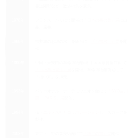
書道顕彰など、数多の賞を受賞。
1978年
フランス・パリにて開催の
「日本の書の美」展
に出
品。席書。
1988年
福井城のお堀の水上を舞台に、
「百福水上」展
を開
催。
1990年
中国・天安門の革命博物館(現:中国国家博物館)にて
「百福萬福書法」展
を開催。革命博物館前庭にて
「福中来」を揮毫。
1993年
パリ市オテル・デ・ラモワニオン館にて
「SYO吉川
壽一 PARIS」展
開催。
1994年
仏・
エルメス社とコラボレーション
し、スカーフを
製作。
2002年
東京・上野の森美術館にて
「無二の書」展
開催。