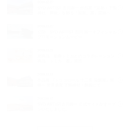
2019.12.27
SYO ARTIST 吉川壽一 作品展『京都・下鴨
神社「舞殿」を飾る「迎新」展』開催へ
2018.12.27
公開 SYO ARTIST 吉川 壽一オフィシャル
プロモーションムービー
2018.12.21
新商品 初春トミカとのコラボレーション
商品「トミカ 書」発売
2018.12.12
作品展 『トリコロール 十二支 迎新展』開
催へ 世界遺産 下鴨神社・舞殿にて
2017.10.17
SYO ARTIST吉川壽一 公式サイトがオープ
ンいたしました。