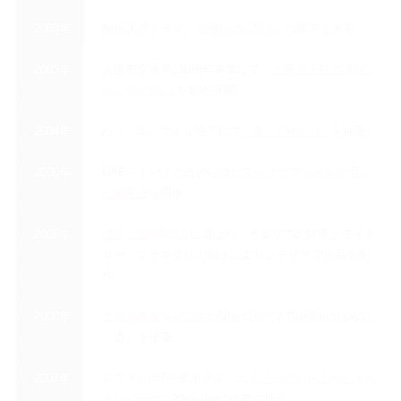
2003年
NHK大河ドラマ
「武蔵MUSASHI」
の題字を揮毫。
2003年
大阪市交通局110周年事業にて、
大阪地下鉄の3駅に
6m×4mの作品
を10点展開。
2004年
パリ・エッフェル塔下にて
「愛・AMOUR」
を揮毫。
2006年
UAE・ドバイの赤沙砂漠にて
ヘリコプターを使用し
た展覧会
を開催。
2006年
世界の芸術家8人
に選ばれ、イタリアの財団とワイナ
リー・プラネタ社の招きによりシチリアで作品を制
作。
2006年
世界宗教者平和会議
の開会式にて2.7m×5mの白布に
「道」を揮毫。
2007年
アブダビの7ツ星ホテル、
エミレーツパレスホテルの
大ロビー
にて20m×4mの白布に揮毫。