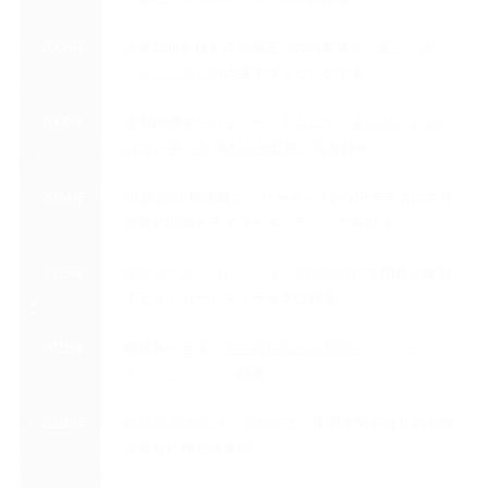
2008年
全長10mを越す京福高速バスの車体を
「愛」「夢」
「光」「道」
の大書でラッピングする。
2009年
京都国際マンガミュージアムにて
「まんがタイトル
ロゴと書の美 鳥獣人物戯書」展
を開催。
2014年
F1鈴鹿GP
開催時に、サーキット内VIPテラスにて作
品展の開催とライブペインティングを行う。
2015年
東京ガールスコレクション2015A/W
にて国連が提唱
するメッセージをフラッグに揮毫。
2015年
将棋界の至宝、
羽生善治氏との対談とライブペイン
ティングイベント
開催。
2016年
伊勢丹 新宿店メンズ館
にて、正面玄関をはじめ全館
を舞台に作品を展開。