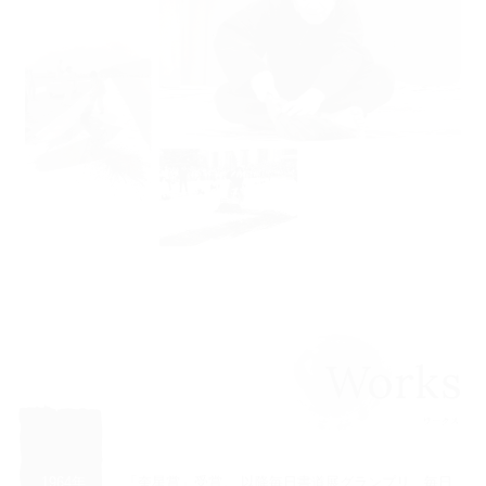
1964年
「奎星賞」受賞。 以降毎日書道展グランプリ、毎日