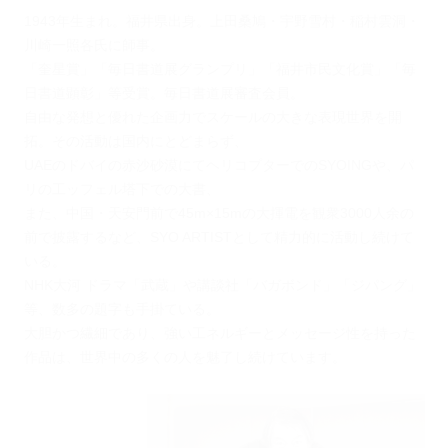
1943年生まれ。福井県出身。上田桑鳩・宇野雪村・稲村雲洞・
川崎一照各氏に師事。
「奎星賞」「毎日書道展グランプリ」「福井市民文化賞」「毎
日書道顕彰」等受賞。毎日書道展審査会員。
自由な発想と優れた企画力でスケールの大きな表現世界を開
拓。その活動は国内にとどまらず、
UAEのドバイの赤沙砂漠にてヘリコプターでのSYOINGや、パ
リの工ッフェル塔下での大書、
また、中国・天安門前で45m×15mの大揮電を観衆3000人余の
前で披露するなど、SYO ARTISTとして精力的に活動し続けて
いる。
NHK大河 ドラマ「武蔵」や講談社「バガボンド」「ジパング」
等、数多の題字も手掛ている。
大胆かつ繊細であり、強い工ネルギーとメッセージ性を持った
作品は、世界中の多くの人を魅了し続けています。