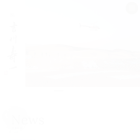
Syo
Artist